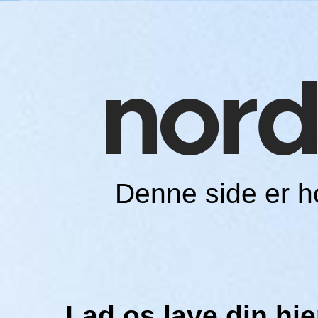
Denne side er 
Lad os lave din h